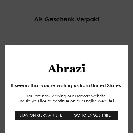
Als Geschenk Verpakt
Make your website experience smoother
(functional)
Keep track of the pages you check out
(statistics)
It seems that you're visiting us from United States.
Tailor promotions to your interests using ads
personalisation
(marketing)
You are now viewing our German website.
Would you like to continue on our English website?
privacy policy
STAY ON GERMAN SITE
GO TO ENGLISH SITE
The cookies we use by category
Spezielle Lieferung
View details
Necessary