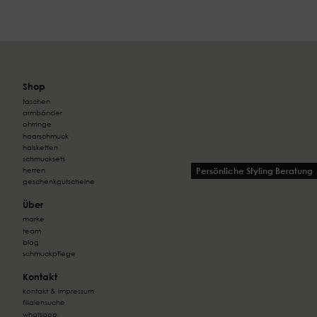
Shop
taschen
armbänder
ohrringe
haarschmuck
halsketten
schmucksets
Persönliche Styling Beratung
herren
geschenkgutscheine
Über
marke
team
blog
schmuckpflege
Kontakt
kontakt & impressum
filialensuche
whatsapp