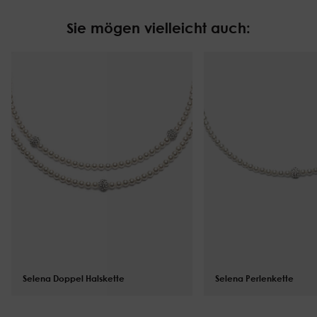
Sie mögen vielleicht auch:
Selena Doppel Halskette
$
169.00
Selena Perlenkette
$
124.00