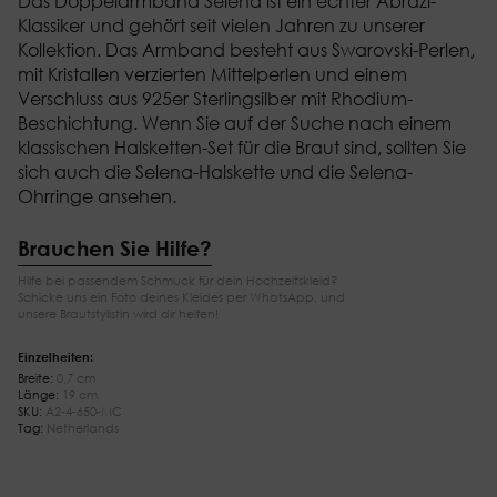
Das Doppelarmband Selena ist ein echter Abrazi-
Klassiker und gehört seit vielen Jahren zu unserer
Kollektion. Das Armband besteht aus Swarovski-Perlen,
mit Kristallen verzierten Mittelperlen und einem
Verschluss aus 925er Sterlingsilber mit Rhodium-
Beschichtung. Wenn Sie auf der Suche nach einem
klassischen Halsketten-Set für die Braut sind, sollten Sie
sich auch die Selena-Halskette und die Selena-
Ohrringe ansehen.
Brauchen Sie Hilfe?
Hilfe bei passendem Schmuck für dein Hochzeitskleid?
Schicke uns ein Foto deines Kleides per WhatsApp, und
unsere Brautstylistin wird dir helfen!
Einzelheiten:
Breite:
0,7 cm
Länge:
19 cm
SKU:
A2-4-650-MC
Tag:
Netherlands