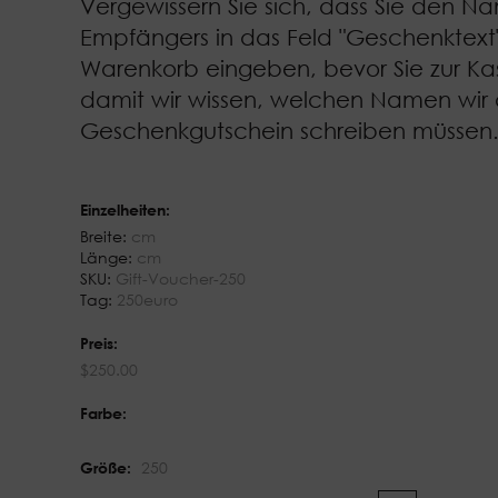
Vergewissern Sie sich, dass Sie den N
Empfängers in das Feld "Geschenktext"
Warenkorb eingeben, bevor Sie zur Ka
damit wir wissen, welchen Namen wir
Geschenkgutschein schreiben müssen
Einzelheiten:
Breite:
cm
Länge:
cm
SKU:
Gift-Voucher-250
Tag:
250euro
Preis:
$
250.00
Farbe:
Größe:
250