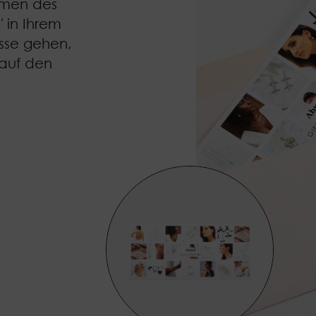
amen des
 in Ihrem
sse gehen,
 auf den
.