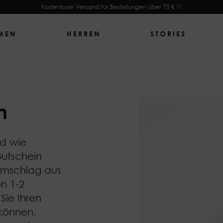
Kostenloser Versand für Bestellungen über 75 € 🤍
MEN
HERREN
STORIES
n
nd wie
utschein
 Umschlag aus
n 1-2
Sie Ihren
 können.