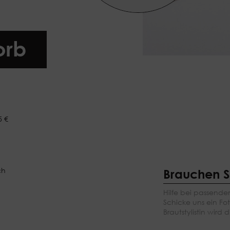
orb
5 €
ch
Brauchen Si
Hilfe bei passende
Schicke uns ein Fo
Brautstylistin wird d