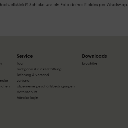
chzeitskleid? Schicke uns ein Foto deines Kleides per WhatsApp, un
Service
Downloads
m
faq
brochüre
rückgabe & rückerstattung
lieferung & versand
ndler
zahlung
eichen
allgemeine geschäftsbedingungen
datenschutz
händler login