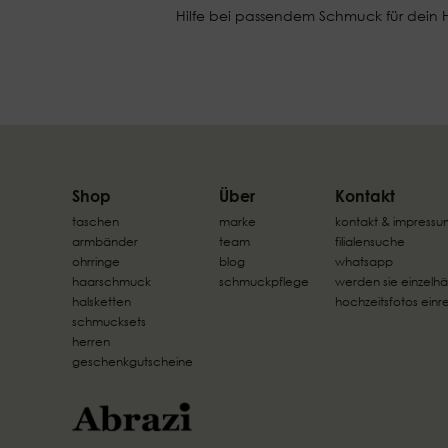
Hilfe bei passendem Schmuck für dein Ho
Shop
Über
Kontakt
taschen
marke
kontakt & impressu
armbänder
team
filialensuche
ohrringe
blog
whatsapp
haarschmuck
schmuckpflege
werden sie einzelhä
halsketten
hochzeitsfotos einr
schmucksets
herren
geschenkgutscheine