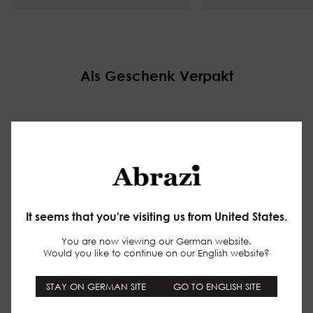
Als Geschenk Verpakt
Make your website experience smoother
(functional)
Keep track of the pages you check out
(statistics)
It seems that you're visiting us from United States.
Tailor promotions to your interests using ads
personalisation
(marketing)
You are now viewing our German website.
Would you like to continue on our English website?
privacy policy
STAY ON GERMAN SITE
GO TO ENGLISH SITE
The cookies we use by category