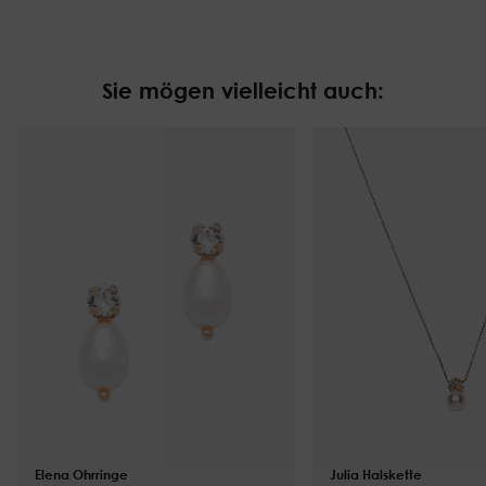
Sie mögen vielleicht auch:
Elena Ohrringe
$
82.00
Julia Halskette
$
101.00