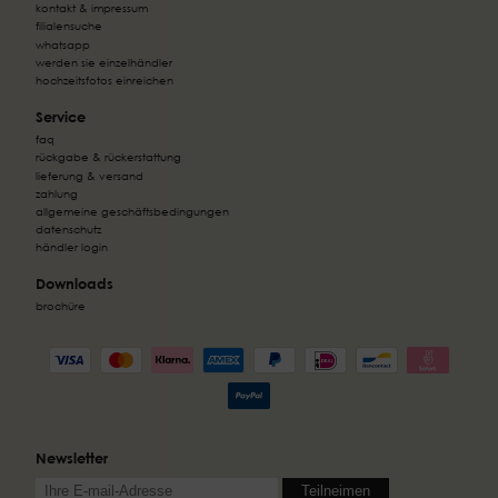
kontakt & impressum
filialensuche
whatsapp
werden sie einzelhändler
hochzeitsfotos einreichen
Service
faq
rückgabe & rückerstattung
lieferung & versand
zahlung
allgemeine geschäftsbedingungen
datenschutz
händler login
Downloads
brochüre
Newsletter