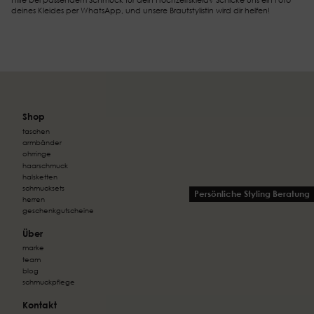
deines Kleides per WhatsApp, und unsere Brautstylistin wird dir helfen!
Shop
taschen
armbänder
ohrringe
haarschmuck
halsketten
schmucksets
Persönliche Styling Beratung
herren
geschenkgutscheine
Über
marke
team
blog
schmuckpflege
Kontakt