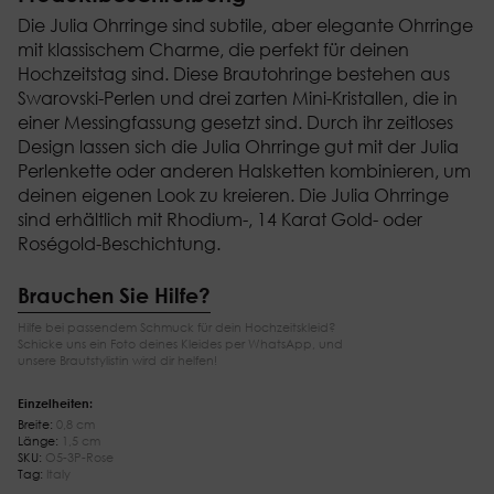
Die Julia Ohrringe sind subtile, aber elegante Ohrringe
mit klassischem Charme, die perfekt für deinen
Hochzeitstag sind. Diese Brautohringe bestehen aus
Swarovski-Perlen und drei zarten Mini-Kristallen, die in
einer Messingfassung gesetzt sind. Durch ihr zeitloses
Design lassen sich die Julia Ohrringe gut mit der Julia
Perlenkette oder anderen Halsketten kombinieren, um
deinen eigenen Look zu kreieren. Die Julia Ohrringe
sind erhältlich mit Rhodium-, 14 Karat Gold- oder
Roségold-Beschichtung.
Brauchen Sie Hilfe?
Hilfe bei passendem Schmuck für dein Hochzeitskleid?
Schicke uns ein Foto deines Kleides per WhatsApp, und
unsere Brautstylistin wird dir helfen!
Einzelheiten:
Breite:
0,8 cm
Länge:
1,5 cm
SKU:
O5-3P-Rose
Tag:
Italy