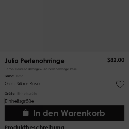
Julia Perlenohrringe
$
82.00
Home
/
Damen
/
Ohrringe
/
Julia Perlenohrringe Rose
Farbe:
Rose
Gold
Silber
Rose
Größe:
Einheitsgröße
Einheitsgröße
In den Warenkorb
Produktbeschreibung