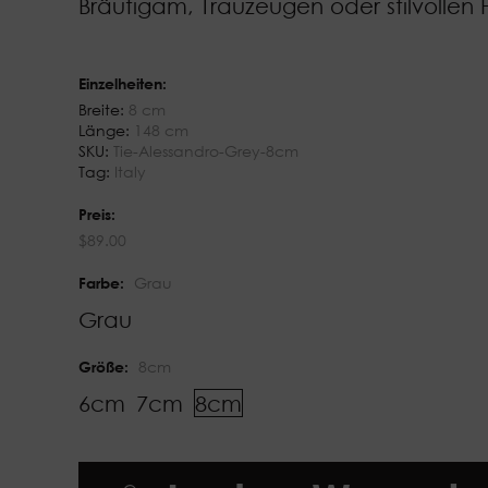
Bräutigam, Trauzeugen oder stilvollen 
Einzelheiten:
Breite:
8 cm
Länge:
148 cm
SKU:
Tie-Alessandro-Grey-8cm
Tag:
Italy
Preis:
$
89.00
Farbe:
Grau
Grau
Größe:
8cm
6cm
7cm
8cm