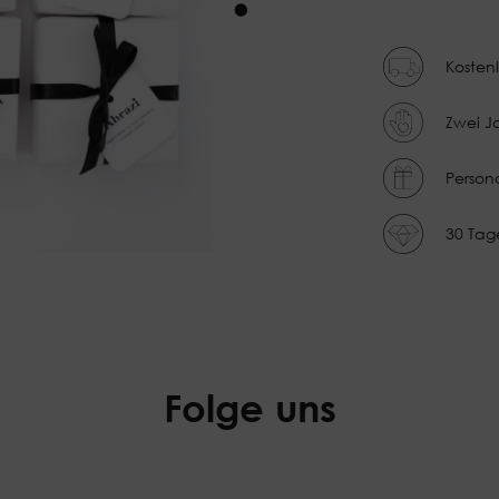
kie along the way.
Kosten
Zwei J
Person
30 Tag
Folge uns