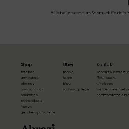
Hilfe bei passendem Schmuck für dein Ho
Shop
Über
Kontakt
taschen
marke
kontakt & impressu
armbänder
team
filialensuche
ohrringe
blog
whatsapp
haarschmuck
schmuckpflege
werden sie einzelhä
halsketten
hochzeitsfotos einr
schmucksets
herren
geschenkgutscheine