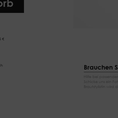
orb
5 €
ch
Brauchen Si
Hilfe bei passende
Schicke uns ein Fo
Brautstylistin wird d