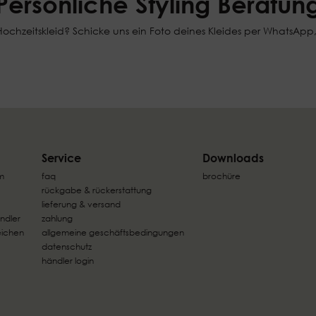
Persönliche Styling Beratun
chzeitskleid? Schicke uns ein Foto deines Kleides per WhatsApp, un
Service
Downloads
m
faq
brochüre
rückgabe & rückerstattung
lieferung & versand
ndler
zahlung
eichen
allgemeine geschäftsbedingungen
datenschutz
händler login