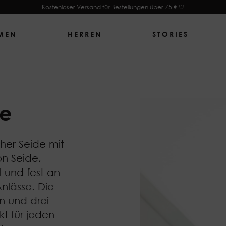
Kostenloser Versand für Bestellungen über 75 € 🤍
MEN
HERREN
STORIES
te
cher Seide mit
on Seide,
l und fest an
Anlässe. Die
n und drei
kt für jeden