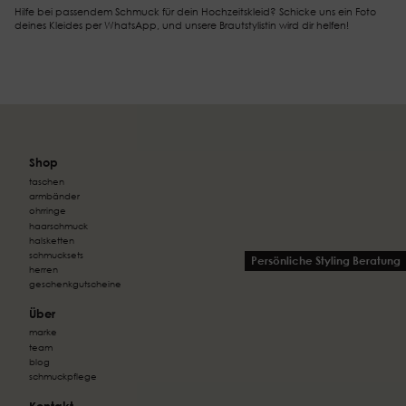
Hilfe bei passendem Schmuck für dein Hochzeitskleid? Schicke uns ein Foto
deines Kleides per WhatsApp, und unsere Brautstylistin wird dir helfen!
Shop
taschen
armbänder
ohrringe
haarschmuck
halsketten
schmucksets
Persönliche Styling Beratung
herren
geschenkgutscheine
Über
marke
team
blog
schmuckpflege
Kontakt