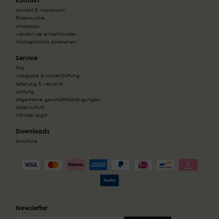
kontakt & impressum
filialensuche
whatsapp
werden sie einzelhändler
hochzeitsfotos einreichen
Service
faq
rückgabe & rückerstattung
lieferung & versand
zahlung
allgemeine geschäftsbedingungen
datenschutz
händler login
Downloads
brochüre
Newsletter