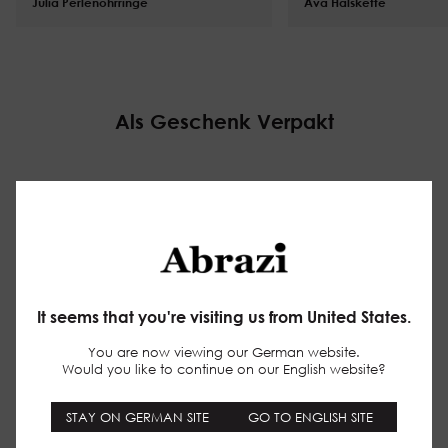
Julia Perlenohrringe
$
82.00
Ava Halskette
$
101.00
Als Geschenk Verpakt
Make your website experience smoother
(functional)
Keep track of the pages you check out
(statistics)
It seems that you're visiting us from United States.
Tailor promotions to your interests using ads
personalisation
(marketing)
You are now viewing our German website.
Would you like to continue on our English website?
privacy policy
STAY ON GERMAN SITE
GO TO ENGLISH SITE
The cookies we use by category