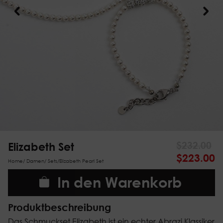
Elizabeth Set
$
232.00
$
223.00
Home
/
Damen
/
Sets
/
Elizabeth Pearl Set
In den Warenkorb
Produktbeschreibung
Das Schmuckset Elizabeth ist ein echter Abrazi Klassiker