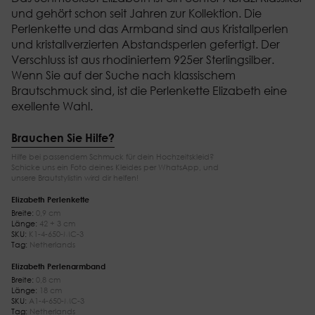
und gehört schon seit Jahren zur Kollektion. Die
Perlenkette und das Armband sind aus Kristallperlen
und kristallverzierten Abstandsperlen gefertigt. Der
Verschluss ist aus rhodiniertem 925er Sterlingsilber.
Wenn Sie auf der Suche nach klassischem
Brautschmuck sind, ist die Perlenkette Elizabeth eine
exellente Wahl.
Brauchen Sie Hilfe?
Hilfe bei passendem Schmuck für dein Hochzeitskleid?
Schicke uns ein Foto deines Kleides per WhatsApp, und
unsere Brautstylistin wird dir helfen!
Elizabeth Perlenkette
Breite:
0,9 cm
Länge:
42 + 3 cm
SKU:
K1-4-650-MC-3
Tag:
Netherlands
Elizabeth Perlenarmband
Breite:
0,8 cm
Länge:
18 cm
SKU:
A1-4-650-MC-3
Tag:
Netherlands