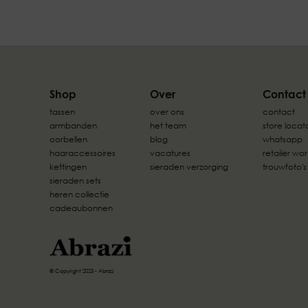
Shop
Over
Contact
tassen
over ons
contact
armbanden
het team
store locat
oorbellen
blog
whatsapp
haaraccessoires
vacatures
retailer wo
kettingen
sieraden verzorging
trouwfoto's
sieraden sets
heren collectie
cadeaubonnen
© Copyright 2023 - Abrazi