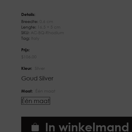
Details:
Breedte:
0,6 cm
Lengte:
16,5 + 5 cm
SKU:
AC-BQ-Rhodium
Tag:
Italy
Prijs:
$
106.00
Kleur:
Silver
Goud
Silver
Maat:
Één maat
Één maat
In winkelmand