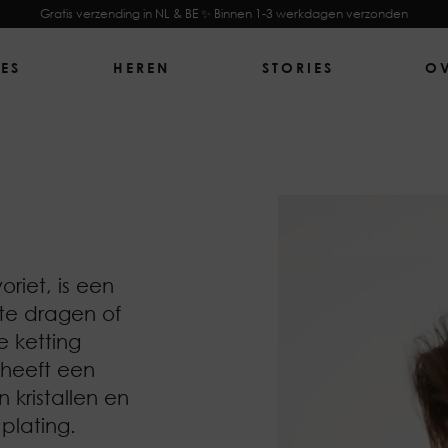
Gratis verzending in NL & BE ✨ Binnen 1-3 werkdagen verzonden
ES
HEREN
STORIES
O
riet, is een
te dragen of
 ketting
 heeft een
 kristallen en
plating.