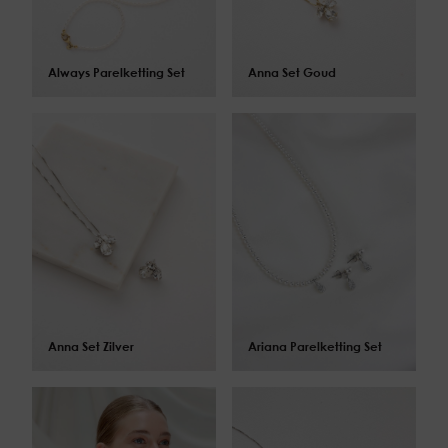
$
172.00
$
184.00
$
181.00
$
193.00
Always Parelketting Set
Anna Set Goud
$
184.00
$
199.00
$
193.00
$
208.00
Anna Set Zilver
Ariana Parelketting Set