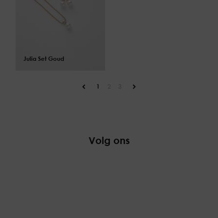
$
164.00
$
173.00
Julia Set Goud
1
2
3
Volg ons