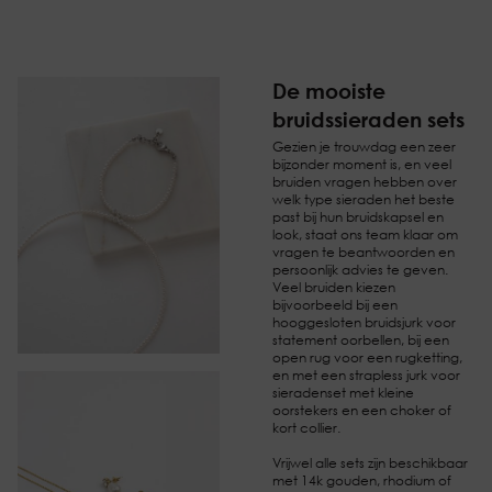
De mooiste
bruidssieraden sets
Gezien je trouwdag een zeer
bijzonder moment is, en veel
bruiden vragen hebben over
welk type sieraden het beste
past bij hun bruidskapsel en
look, staat ons team klaar om
vragen te beantwoorden en
persoonlijk advies te geven.
Veel bruiden kiezen
bijvoorbeeld bij een
hooggesloten bruidsjurk voor
statement oorbellen, bij een
open rug voor een rugketting,
en met een strapless jurk voor
sieradenset met kleine
oorstekers en een choker of
kort collier.
Vrijwel alle sets zijn beschikbaar
met 14k gouden, rhodium of