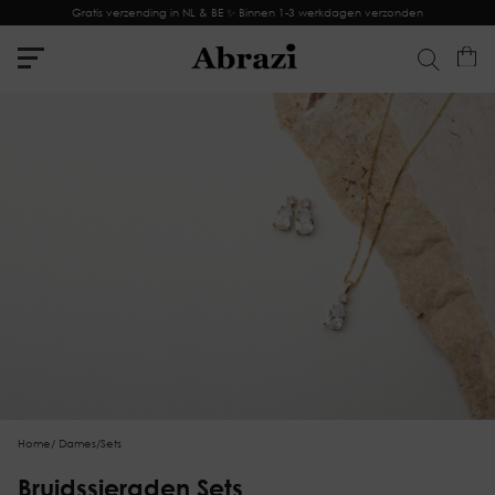
Gratis verzending in NL & BE ✨ Binnen 1-3 werkdagen verzonden
Home
/
Dames
/
Sets
Bruidssieraden Sets