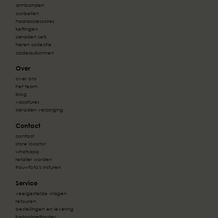
armbanden
oorbellen
haaraccessoires
kettingen
sieraden sets
heren collectie
cadeaubonnen
Over
over ons
het team
blog
vacatures
sieraden verzorging
Contact
contact
store locator
whatsapp
retailer worden
trouwfoto's insturen
Service
veelgestelde vragen
retouren
bestellingen en levering
betaalmethodes