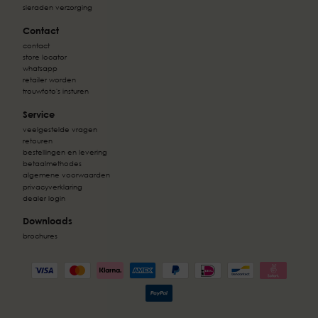
sieraden verzorging
Contact
contact
store locator
whatsapp
retailer worden
trouwfoto's insturen
Service
veelgestelde vragen
retouren
bestellingen en levering
betaalmethodes
algemene voorwaarden
privacyverklaring
dealer login
Downloads
brochures