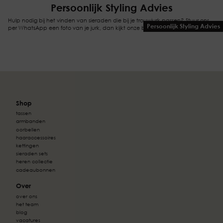
Persoonlijk Styling Advies
Hulp nodig bij het vinden van sieraden die bij je trouwjurk passen? Stuur ons
Persoonlijk Styling Advies
per WhatsApp een foto van je jurk, dan kijkt onze bruidsstyliste met je mee!
Shop
tassen
armbanden
oorbellen
haaraccessoires
kettingen
sieraden sets
heren collectie
cadeaubonnen
Over
over ons
het team
blog
vacatures