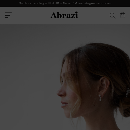
Gratis verzending in NL & BE ✨ Binnen 1-3 werkdagen verzonden