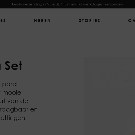
Gratis verzending in NL & BE ✨ Binnen 1-3 werkdagen verzonden
ES
HEREN
STORIES
O
 Set
 parel
t mooie
aat van de
 draagbaar en
ettingen.