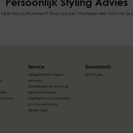
Persoonlijk Styling Advies
bij je trouwjurk passen? Stuur ons per WhatsApp een foto van je jur
Service
Downloads
veelgestelde vragen
brochures
or
retouren
bestellingen en levering
rden
betaalmethodes
 insturen
algemene voorwaarden
privacyverklaring
dealer login