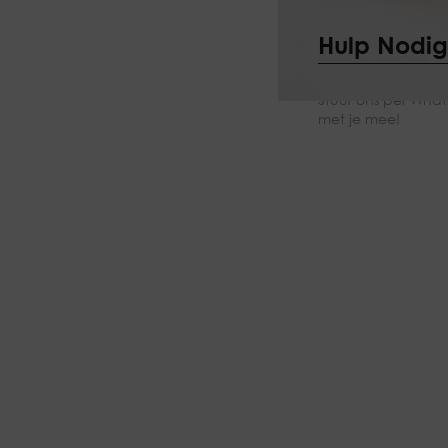
Hulp Nodi
Hulp nodig bij het 
Stuur ons per Whats
met je mee!