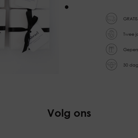
kie along the way.
GRATIS
Twee j
Gepers
30 dag
Volg ons