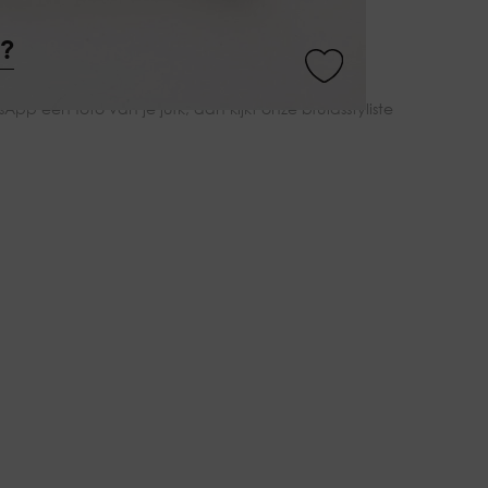
g?
vinden van sieraden die bij je trouwjurk passen?
App een foto van je jurk, dan kijkt onze bruidsstyliste