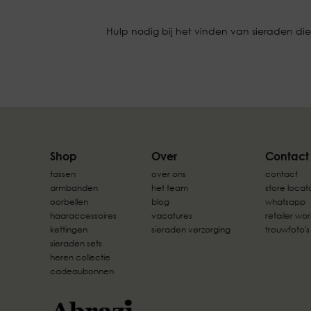
Hulp nodig bij het vinden van sieraden die 
Shop
Over
Contact
tassen
over ons
contact
armbanden
het team
store locat
oorbellen
blog
whatsapp
haaraccessoires
vacatures
retailer wo
kettingen
sieraden verzorging
trouwfoto's
sieraden sets
heren collectie
cadeaubonnen