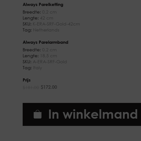
Always Parelketting
Breedte:
0,2 cm
Lengte:
42 cm
SKU:
K-ERA-SRF-Gold-42cm
Tag:
Netherlands
Always Parelarmband
Breedte:
0,2 cm
Lengte:
18,5 cm
SKU:
A-ERA-SRF-Gold
Tag:
Italy
Prijs
$
172.00
$
181.00
In winkelmand