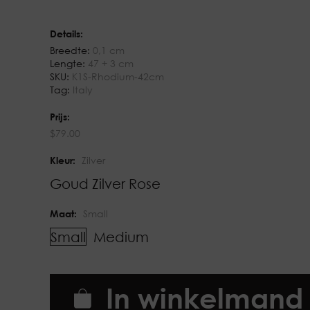
Details:
Breedte:
0,1 cm
Lengte:
47 + 3 cm
SKU:
K1S-Rhodium-42cm
Tag:
Italy
Prijs:
$
79.00
Kleur:
Zilver
Goud
Zilver
Rose
Maat:
Small
Small
Medium
In winkelmand