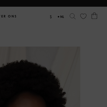
VER ONS
$
NL
EN
DE