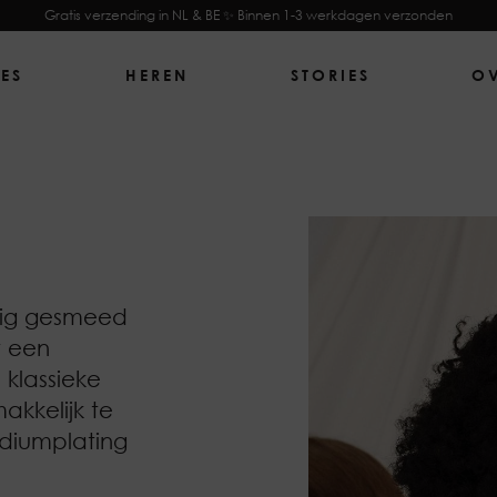
Gratis verzending in NL & BE ✨ Binnen 1-3 werkdagen verzonden
ES
HEREN
STORIES
O
htig gesmeed
t een
 klassieke
akkelijk te
odiumplating