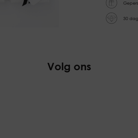
Gepers
30 dag
Volg ons