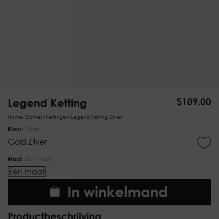
Legend Ketting
$
109.00
Home
/
Dames
/
Kettingen
/
Legend Ketting Zilver
Kleur:
Zilver
Gold
Zilver
Maat:
Één maat
Één maat
In winkelmand
Productbeschrijving