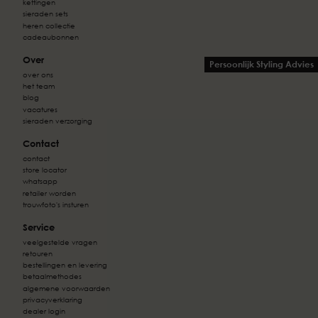
kettingen
sieraden sets
heren collectie
cadeaubonnen
Over
Persoonlijk Styling Advies
over ons
het team
blog
vacatures
sieraden verzorging
Contact
contact
store locator
whatsapp
retailer worden
trouwfoto's insturen
Service
veelgestelde vragen
retouren
bestellingen en levering
betaalmethodes
algemene voorwaarden
privacyverklaring
dealer login