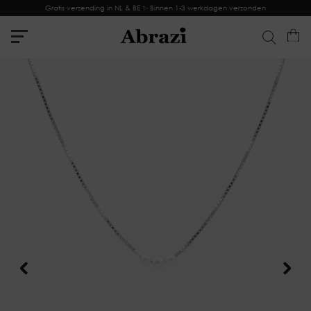
Gratis verzending in NL & BE ✨ Binnen 1-3 werkdagen verzonden