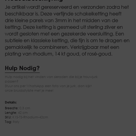
Je artikel wordt gereserveerd en verzonden zodra het
beschikbaar is. Deze verfijnde schakelketting heeft
drie kleine parels van 3mm in het midden van de
ketting. Deze ketting is gesmeed uit sterling zilver en
wordt gesloten met een gezekerde veersluiting. Een
subtiele en klassieke ketting, die fijn is om te dragen en
gemakkelijk te combineren. Verkrijgbaar met een
plating van rhodium, 14 kt goud, of rosé-goud.
Hulp Nodig?
Hulp nodig bij het vinden van sieraden die bij je trouwjurk
passen?
Stuur ons per WhatsApp een foto van je jurk, dan kijkt
onze bruidsstyliste met je mee!
Details:
Breedte:
0,3 cm
Lengte:
42 cm
SKU:
K1S-TS-Rhodium-42cm
Tag:
Italy