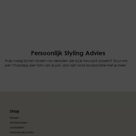
Persoonlijk Styling Advies
Hulp nodig bij het vinden van sieraden die bij je trouwjurk passen? Stuur ons
per WhatsApp een foto van je jurk, dan kijkt onze bruidsstyliste met je mee!
Shop
tassen
armbanden
oorbellen
haaraccessoires