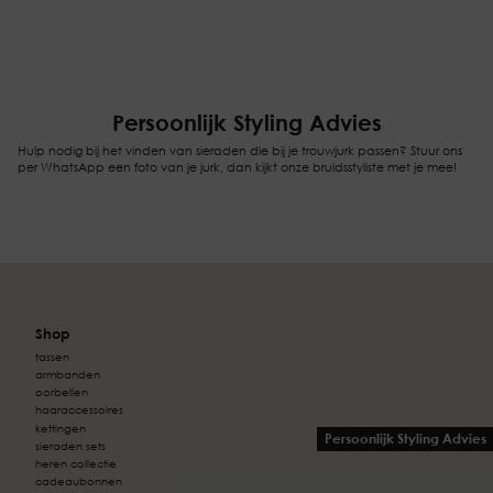
Persoonlijk Styling Advies
Hulp nodig bij het vinden van sieraden die bij je trouwjurk passen? Stuur ons
per WhatsApp een foto van je jurk, dan kijkt onze bruidsstyliste met je mee!
Shop
tassen
armbanden
oorbellen
haaraccessoires
kettingen
Persoonlijk Styling Advies
sieraden sets
heren collectie
cadeaubonnen