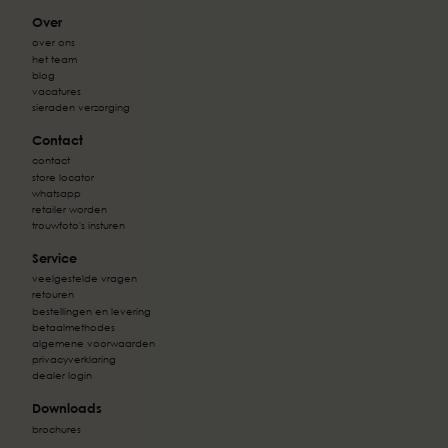
Over
over ons
het team
blog
vacatures
sieraden verzorging
Contact
contact
store locator
whatsapp
retailer worden
trouwfoto's insturen
Service
veelgestelde vragen
retouren
bestellingen en levering
betaalmethodes
algemene voorwaarden
privacyverklaring
dealer login
Downloads
brochures