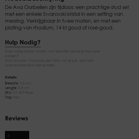
De Ava Oorbellen zijn tijdloos: een prachtige stud set
met een enkele Swarovski-kristal in een setting van
messing. Verkrijgbaar in twee maten, en met een
plating van rhodium, 14 kt goud of rosé-goud.
Hulp Nodig?
Hulp nodig bij het vinden van sieraden die bij je trouwjurk
passen?
Stuur ons per WhatsApp een foto van je jurk, dan kijkt
onze bruidsstyliste met je mee!
Details:
Breedte:
0,8 cm
Lengte:
0,8 cm
SKU:
O1-SKT-Rose
Tag:
Italy
Reviews
F