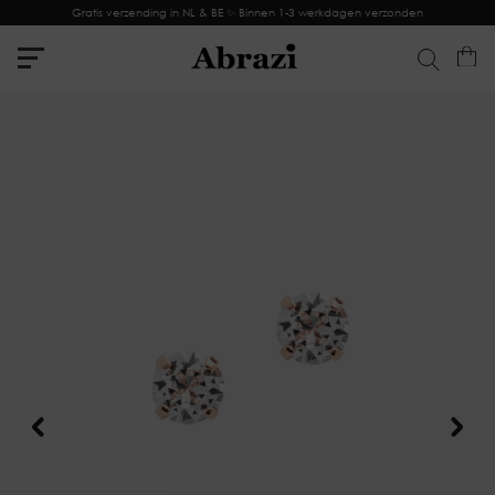
Gratis verzending in NL & BE ✨ Binnen 1-3 werkdagen verzonden