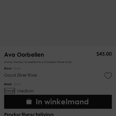
Ava Oorbellen
$
45.00
Home
/
Dames
/
Oorbellen
/
Ava Oorbellen Rose Small
Kleur:
Rose
Goud
Zilver
Rose
Maat:
Small
Small
Medium
In winkelmand
Productbeschrijving