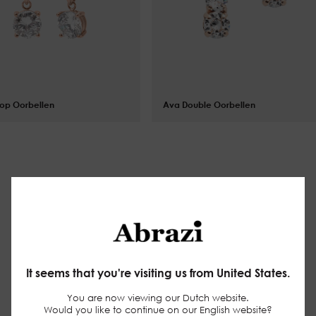
op Oorbellen
Ava Double Oorbellen
$
66.00
Inpak service
Make your website experience smoother
(functional)
Keep track of the pages you check out
(statistics)
It seems that you're visiting us from United States.
Tailor promotions to your interests using ads
personalisation
(marketing)
You are now viewing our Dutch website.
Would you like to continue on our English website?