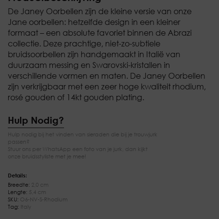
De Janey Oorbellen zijn de kleine versie van onze
Jane oorbellen: hetzelfde design in een kleiner
formaat – een absolute favoriet binnen de Abrazi
collectie. Deze prachtige, niet-zo-subtiele
bruidsoorbellen zijn handgemaakt in Italië van
duurzaam messing en Swarovski-kristallen in
verschillende vormen en maten. De Janey Oorbellen
zijn verkrijgbaar met een zeer hoge kwaliteit rhodium,
rosé gouden of 14kt gouden plating.
Hulp Nodig?
Hulp nodig bij het vinden van sieraden die bij je trouwjurk
passen?
Stuur ons per WhatsApp een foto van je jurk, dan kijkt
onze bruidsstyliste met je mee!
Details:
Breedte:
2,0 cm
Lengte:
5,4 cm
SKU:
O6-NV-S-Rhodium
Tag:
Italy