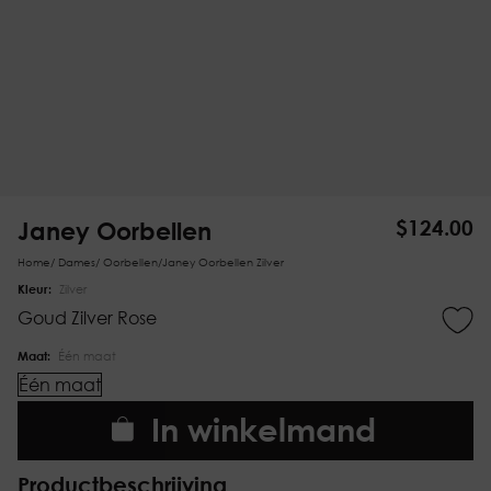
Janey Oorbellen
$
124.00
Home
/
Dames
/
Oorbellen
/
Janey Oorbellen Zilver
Kleur:
Zilver
Goud
Zilver
Rose
Maat:
Één maat
Één maat
In winkelmand
Productbeschrijving