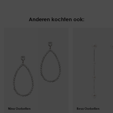
Anderen kochten ook:
Nina Oorbellen
$
124.00
Resa Oorbellen
$
125.00