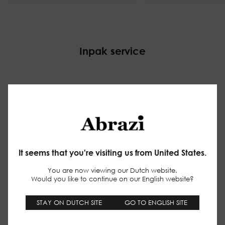
Inpak service
Make your website experience smoother
(functional)
Keep track of the pages you check out
(statistics)
It seems that you're visiting us from United States.
Tailor promotions to your interests using ads
personalisation
(marketing)
You are now viewing our Dutch website.
Would you like to continue on our English website?
privacy policy
STAY ON DUTCH SITE
GO TO ENGLISH SITE
The cookies we use by category