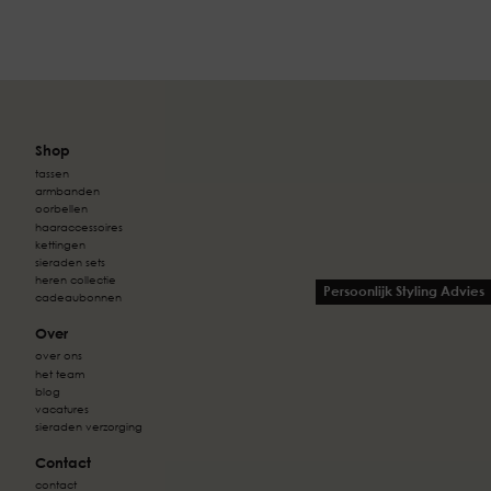
Shop
tassen
armbanden
oorbellen
haaraccessoires
kettingen
sieraden sets
heren collectie
Persoonlijk Styling Advies
cadeaubonnen
Over
over ons
het team
blog
vacatures
sieraden verzorging
Contact
contact