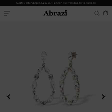
Gratis verzending in NL & BE ✨ Binnen 1-3 werkdagen verzonden