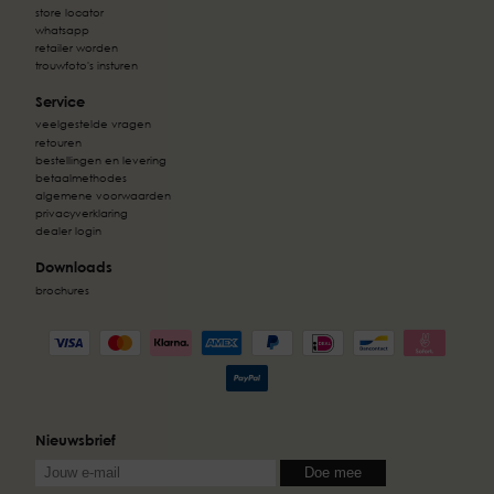
store locator
whatsapp
retailer worden
trouwfoto's insturen
Service
veelgestelde vragen
retouren
bestellingen en levering
betaalmethodes
algemene voorwaarden
privacyverklaring
dealer login
Downloads
brochures
Nieuwsbrief