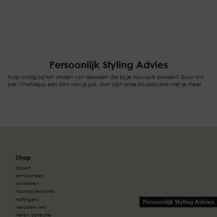
Persoonlijk Styling Advies
Hulp nodig bij het vinden van sieraden die bij je trouwjurk passen? Stuur ons
per WhatsApp een foto van je jurk, dan kijkt onze bruidsstyliste met je mee!
Shop
tassen
armbanden
oorbellen
haaraccessoires
kettingen
Persoonlijk Styling Advies
sieraden sets
heren collectie