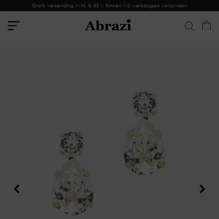
Gratis verzending in NL & BE ✨ Binnen 1-3 werkdagen verzonden