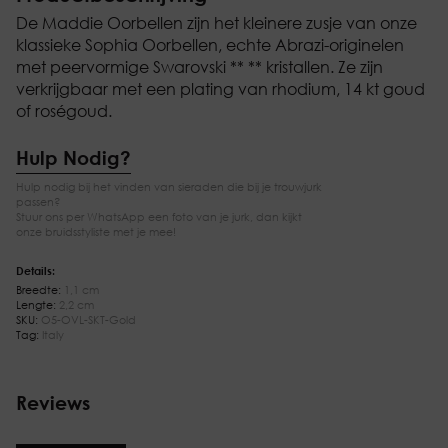
De Maddie Oorbellen zijn het kleinere zusje van onze
klassieke Sophia Oorbellen, echte Abrazi-originelen
met peervormige Swarovski ** ** kristallen. Ze zijn
verkrijgbaar met een plating van rhodium, 14 kt goud
of roségoud.
Hulp Nodig?
Hulp nodig bij het vinden van sieraden die bij je trouwjurk
passen?
Stuur ons per WhatsApp een foto van je jurk, dan kijkt
onze bruidsstyliste met je mee!
Details:
Breedte:
1,1 cm
Lengte:
2,2 cm
SKU:
O5-OVL-SKT-Gold
Tag:
Italy
Reviews