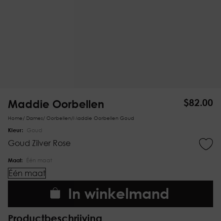
Maddie Oorbellen
$
82.00
Home
/
Dames
/
Oorbellen
/
Maddie Oorbellen Goud
Kleur:
Goud
Goud
Zilver
Rose
Maat:
Één maat
Één maat
In winkelmand
Productbeschrijving