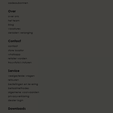
cadeaubonnen
Over
over ons
het team
blog
vacatures
sieraden verzorging
Contact
contact
store locator
whatsapp
retailer worden
trouwfoto's insturen
Service
veelgestelde vragen
retouren
bestellingen en levering
betaalmethodes
algemene voorwaarden
privacyverklaring
dealer login
Downloads