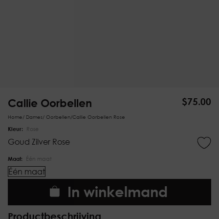
Callie Oorbellen
$
75.00
Home
/
Dames
/
Oorbellen
/
Callie Oorbellen Rose
Kleur:
Rose
Goud
Zilver
Rose
Maat:
Één maat
Één maat
In winkelmand
Productbeschrijving