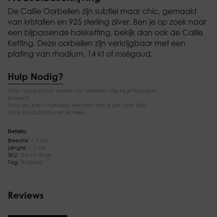
De Callie Oorbellen zijn subtiel maar chic, gemaakt
van kristallen en 925 sterling zilver. Ben je op zoek naar
een bijpassende halsketting, bekijk dan ook de Callie
Ketting. Deze oorbellen zijn verkrijgbaar met een
plating van rhodium, 14 kt of roségoud.
Hulp Nodig?
Hulp nodig bij het vinden van sieraden die bij je trouwjurk
passen?
Stuur ons per WhatsApp een foto van je jurk, dan kijkt
onze bruidsstyliste met je mee!
Details:
Breedte:
1,1 cm
Lengte:
1,1 cm
SKU:
O4-CK-Rose
Tag:
Thailand
Reviews