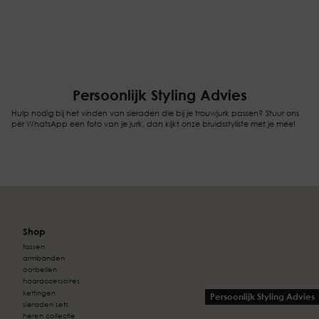
Persoonlijk Styling Advies
Hulp nodig bij het vinden van sieraden die bij je trouwjurk passen? Stuur ons
per WhatsApp een foto van je jurk, dan kijkt onze bruidsstyliste met je mee!
Shop
tassen
armbanden
oorbellen
haaraccessoires
kettingen
Persoonlijk Styling Advies
sieraden sets
heren collectie