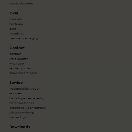
cadeaubonnen
Over
over ons
het team
blog
vacatures
sieraden verzorging
Contact
contact
store locator
whatsapp
retailer worden
trouwfoto's insturen
Service
veelgestelde vragen
retouren
bestellingen en levering
betaalmethodes
algemene voorwaarden
privacyverklaring
dealer login
Downloads