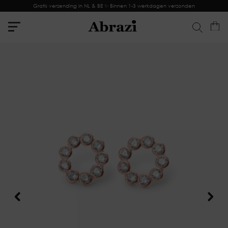
Gratis verzending in NL & BE ✨ Binnen 1-3 werkdagen verzonden